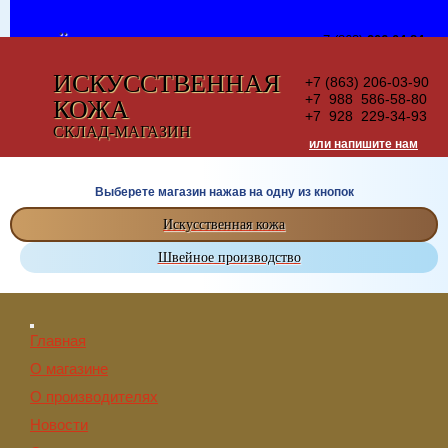
ВСЁ ДЛЯ
+7 (863)
206-04-84
+7 928
270-20-46
ШВЕЙНОГО
+7 989
503-92-46
ИСКУССТВЕННАЯ
+7 (863) 206-03-90
ПРОИЗВОДСТВА
или напишите нам
+7 988 586-58-80
КОЖА
+7 928 229-34-93
СКЛАД-МАГАЗИН
СКЛАД-МАГАЗИН
или напишите нам
Выберете магазин нажав на одну из кнопок
Искусственная кожа
Швейное производство
Главная
О магазине
О производителях
Новости