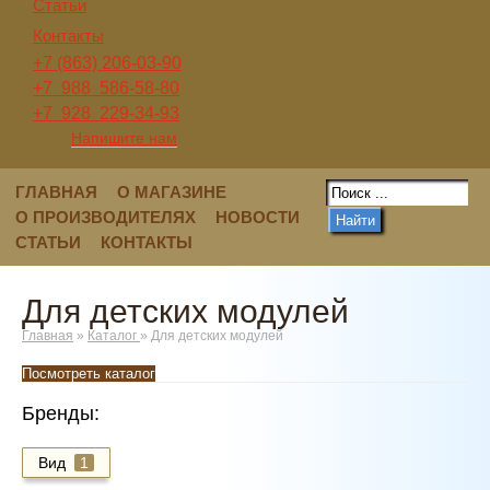
Статьи
Контакты
+7 (863) 206-03-90
+7 988 586-58-80
+7 928 229-34-93
Напишите нам
ГЛАВНАЯ
О МАГАЗИНЕ
О ПРОИЗВОДИТЕЛЯХ
НОВОСТИ
Найти
СТАТЬИ
КОНТАКТЫ
Для детских модулей
Главная
»
Каталог
»
Для детских модулей
Посмотреть каталог
Бренды:
Вид
1