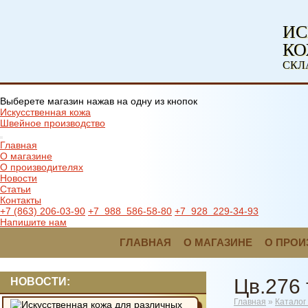
ИС
К
СКЛ
Выберете магазин нажав на одну из кнопок
Искусственная кожа
Швейное производство
Главная
О магазине
О производителях
Новости
Статьи
Контакты
+7 (863) 206-03-90
+7 988 586-58-80
+7 928 229-34-93
Напишите нам
ГЛАВНАЯ
О МАГАЗИНЕ
О ПРОИ
Цв.276 
НОВОСТИ:
Главная
»
Каталог