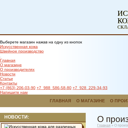
ИС
К
СКЛ
Выберете магазин нажав на одну из кнопок
Искусственная кожа
Швейное производство
Главная
О магазине
О производителях
Новости
Статьи
Контакты
+7 (863) 206-03-90
+7 988 586-58-80
+7 928 229-34-93
Напишите нам
ГЛАВНАЯ
О МАГАЗИНЕ
О ПРОИ
О прои
НОВОСТИ:
Главная
»
О произ