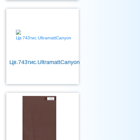
Цв.743тис.UltramattCanyon