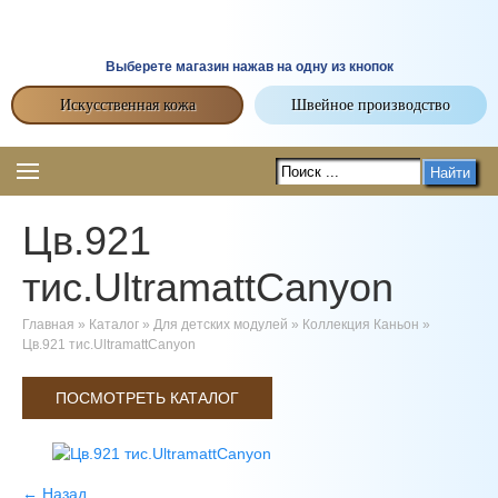
Выберете магазин нажав на одну из кнопок
Искусственная кожа
Швейное производство
Найти
Цв.921
тис.UltramattCanyon
Главная
»
Каталог
»
Для детских модулей
»
Коллекция Каньон
»
Цв.921 тис.UltramattCanyon
ПОСМОТРЕТЬ КАТАЛОГ
← Назад