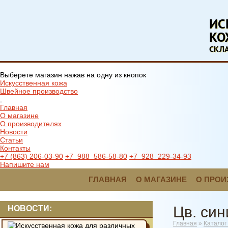
ИС
КО
СКЛ
Выберете магазин нажав на одну из кнопок
Искусственная кожа
Швейное производство
Главная
О магазине
О производителях
Новости
Статьи
Контакты
+7 (863) 206-03-90
+7 988 586-58-80
+7 928 229-34-93
Напишите нам
ГЛАВНАЯ
О МАГАЗИНЕ
О ПРОИ
Цв. син
НОВОСТИ:
Главная
»
Каталог