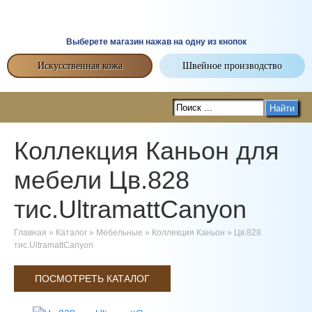
Выберете магазин нажав на одну из кнопок
Искусственная кожа
Швейное производство
Найти
Коллекция Каньон для
мебели Цв.828
тис.UltramattCanyon
Главная
»
Каталог
»
Мебельные
»
Коллекция Каньон
»
Цв.828
тис.UltramattCanyon
ПОСМОТРЕТЬ КАТАЛОГ