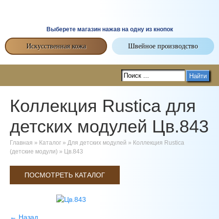
Выберете магазин нажав на одну из кнопок
Искусственная кожа
Швейное производство
Найти
Коллекция Rustica для
детских модулей Цв.843
Главная
»
Каталог
»
Для детских модулей
»
Коллекция Rustica
(детские модули)
»
Цв.843
ПОСМОТРЕТЬ КАТАЛОГ
← Назад