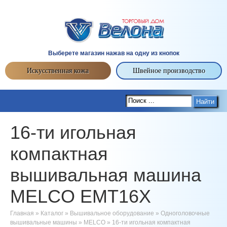
Выберете магазин нажав на одну из кнопок
Искусственная кожа
Швейное производство
Найти
16-ти игольная
компактная
вышивальная машина
MELCO EMT16X
Главная
»
Каталог
»
Вышивальное оборудование
»
Одноголовочные
вышивальные машины
»
MELCO
»
16-ти игольная компактная