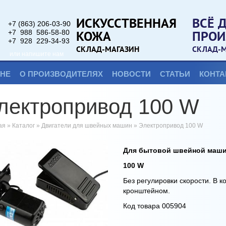
ИСКУССТВЕННАЯ
ВСЁ 
+7 (863) 206-03-90
КОЖА
ПРОИ
+7 988 586-58-80
+7 928 229-34-93
СКЛАД-МАГАЗИН
СКЛАД-
или напишите нам
ИНЕ
О ПРОИЗВОДИТЕЛЯХ
НОВОСТИ
СТАТЬИ
КОНТА
лектропривод 100 W
ая
»
Каталог
»
Двигатели для швейных машин
»
Электропривод 100 W
Для бытовой швейной маш
100 W
Без регулировки скорости. В к
кронштейном.
Код товара 005904