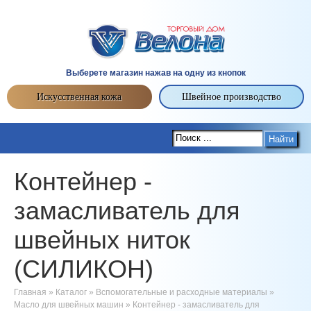
Выберете магазин нажав на одну из кнопок
Искусственная кожа
Швейное производство
Найти
Контейнер -
замасливатель для
швейных ниток
(СИЛИКОН)
Главная
»
Каталог
»
Вспомогательные и расходные материалы
»
Масло для швейных машин
»
Контейнер - замасливатель для