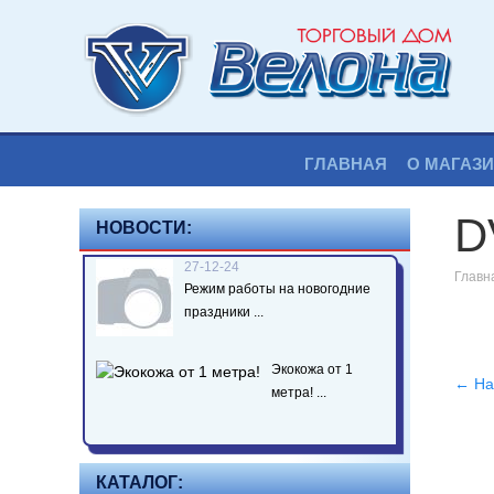
ГЛАВНАЯ
О МАГАЗ
D
НОВОСТИ:
27-12-24
Главн
Режим работы на новогодние
праздники ...
Экокожа от 1
← На
метра! ...
КАТАЛОГ: