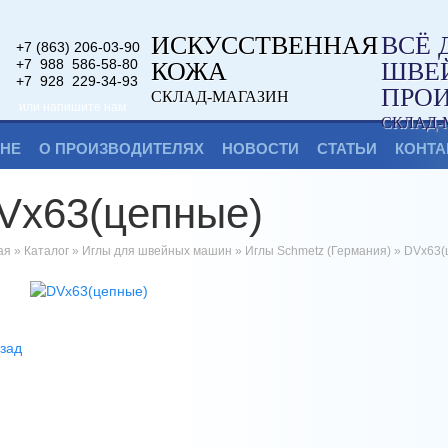
ИСКУССТВЕННАЯ
ВСЁ 
+7 (863) 206-03-90
+7 988 586-58-80
КОЖА
ШВЕ
+7 928 229-34-93
ПРО
СКЛАД-МАГАЗИН
или напишите нам
СКЛАД-
ИНЕ
О ПРОИЗВОДИТЕЛЯХ
НОВОСТИ
СТАТЬИ
КОНТА
Vx63(цепные)
ая
»
Каталог
»
Иглы для швейных машин
»
Иглы Schmetz (Германия)
»
DVx63(
зад