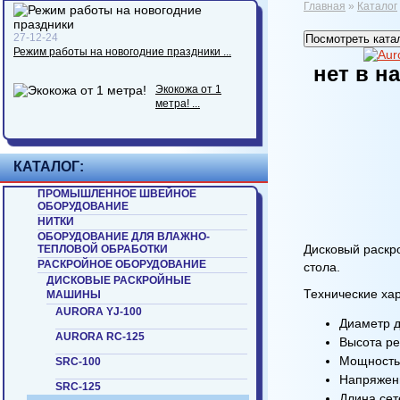
Главная
»
Каталог
27-12-24
Посмотреть ката
Режим работы на новогодние праздники ...
нет в н
Экокожа от 1
метра! ...
КАТАЛОГ:
ПРОМЫШЛЕННОЕ ШВЕЙНОЕ
ОБОРУДОВАНИЕ
НИТКИ
ОБОРУДОВАНИЕ ДЛЯ ВЛАЖНО-
Дисковый раскр
ТЕПЛОВОЙ ОБРАБОТКИ
РАСКРОЙНОЕ ОБОРУДОВАНИЕ
стола.
ДИСКОВЫЕ РАСКРОЙНЫЕ
Технические хар
МАШИНЫ
AURORA YJ-100
Диаметр д
AURORA RC-125
Высота ре
Мощность:
SRC-100
Напряжени
SRC-125
Длина сет