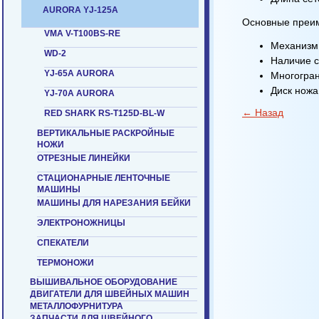
AURORA YJ-125A
Основные преи
VMA V-T100BS-RE
Механизм 
WD-2
Наличие с
YJ-65A AURORA
Многогран
Диск ножа
YJ-70A AURORA
← Назад
RED SHARK RS-T125D-BL-W
ВЕРТИКАЛЬНЫЕ РАСКРОЙНЫЕ
НОЖИ
ОТРЕЗНЫЕ ЛИНЕЙКИ
СТАЦИОНАРНЫЕ ЛЕНТОЧНЫЕ
МАШИНЫ
МАШИНЫ ДЛЯ НАРЕЗАНИЯ БЕЙКИ
ЭЛЕКТРОНОЖНИЦЫ
СПЕКАТЕЛИ
ТЕРМОНОЖИ
ВЫШИВАЛЬНОЕ ОБОРУДОВАНИЕ
ДВИГАТЕЛИ ДЛЯ ШВЕЙНЫХ МАШИН
МЕТАЛЛОФУРНИТУРА
ЗАПЧАСТИ ДЛЯ ШВЕЙНОГО