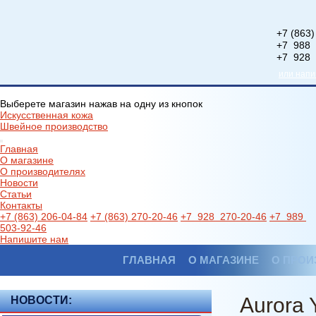
+7 (863)
+7 988 
+7 928 
или нап
Выберете магазин нажав на одну из кнопок
Искусственная кожа
Швейное производство
Главная
О магазине
О производителях
Новости
Статьи
Контакты
+7 (863) 206-04-84
+7 (863) 270-20-46
+7 928 270-20-46
+7 989
503-92-46
Напишите нам
ГЛАВНАЯ
О МАГАЗИНЕ
О ПРОИ
Aurora 
НОВОСТИ: