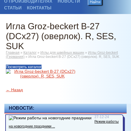
О ПРОИЗВОДИТЕЛЯХ
НОВОСТИ
Найти
СТАТЬИ
КОНТАКТЫ
Игла Groz-beckert B-27
(DCx27) (оверлок). R, SES,
SUK
Главная
»
Каталог
»
Иглы для швейных машин
»
Иглы Groz-beckert
(Германия)
»
Игла Groz-beckert B-27 (DCx27) (оверлок). R, SES, SUK
Посмотреть каталог
← Назад
НОВОСТИ:
27-12-24
Режим работы
на новогодние праздники ...