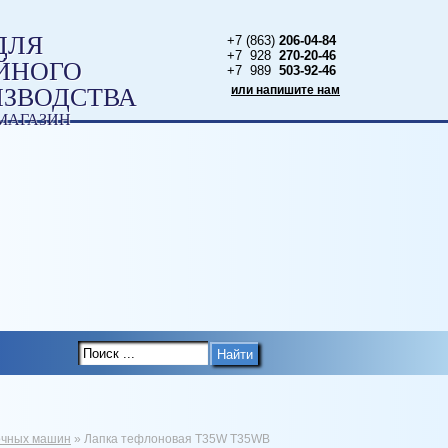
ДЛЯ
+7 (863)
206-04-84
+7 928
270-20-46
ЙНОГО
+7 989
503-92-46
ИЗВОДСТВА
или напишите нам
МАГАЗИН
Ы
Найти
очных машин
»
Лапка тефлоновая T35W T35WB