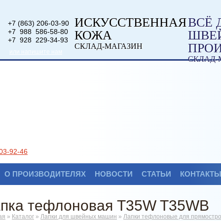
ИСКУССТВЕННАЯ
ВСЁ 
+7 (863) 206-03-90
+7 988 586-58-80
КОЖА
ШВЕ
+7 928 229-34-93
ПРО
СКЛАД-МАГАЗИН
или напишите нам
СКЛАД-
03-92-46
О ПРОИЗВОДИТЕЛЯХ
НОВОСТИ
СТАТЬИ
КОНТАКТ
пка тефлоновая T35W T35WB
ая
»
Каталог
»
Лапки для швейных машин
»
Лапки тефлоновые для прямостр