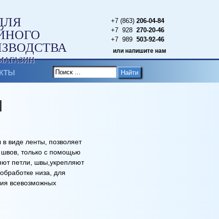
ДЛЯ
+7 (863)
206-04-84
+7 928
270-20-46
ЙНОГО
+7 989
503-92-46
ИЗВОДСТВА
или напишите нам
МАГАЗИН
КТЫ
Найти
м
в виде ленты, позволяет
 швов, только с помощью
ют петли, швы,укрепляют
 обработке низа, для
ния всевозможных