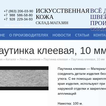
ИСКУССТВЕННАЯ
ВСЁ 
+7 (863) 206-03-90
+7 988 586-58-80
КОЖА
ШВЕ
+7 928 229-34-93
ПРО
СКЛАД-МАГАЗИН
или напишите нам
СКЛАД-
ИНЕ
О ПРОИЗВОДИТЕЛЯХ
НОВОСТИ
СТАТЬИ
КОНТА
аутинка клеевая, 10 м
ая
»
Каталог
»
Ленты, резинки
»
Паутинка клеевая
»
Паутинка клеевая, 10 мм
Паутинка клеевая
—
Материал 
соединить детали изделия без
утюга.
С ее помощью закрепля
края изделия, используют при
наружной отделки и закрепле
аппликаций
Намотка: 100 м.