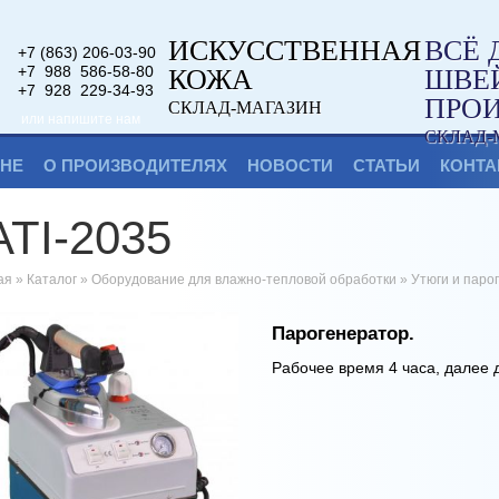
ИСКУССТВЕННАЯ
ВСЁ 
+7 (863) 206-03-90
+7 988 586-58-80
КОЖА
ШВЕ
+7 928 229-34-93
ПРО
СКЛАД-МАГАЗИН
или напишите нам
СКЛАД-
ИНЕ
О ПРОИЗВОДИТЕЛЯХ
НОВОСТИ
СТАТЬИ
КОНТА
ATI-2035
ая
»
Каталог
»
Оборудование для влажно-тепловой обработки
»
Утюги и паро
Парогенератор.
Рабочее время 4 часа, далее 