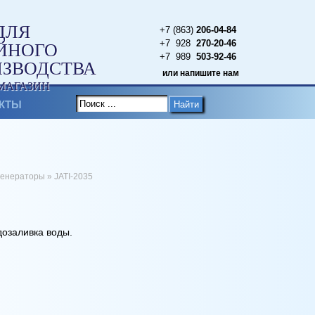
ДЛЯ
+7 (863)
206-04-84
+7 928
270-20-46
ЙНОГО
+7 989
503-92-46
ИЗВОДСТВА
или напишите нам
МАГАЗИН
КТЫ
Найти
генераторы
»
JATI-2035
дозаливка воды.