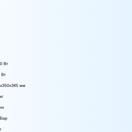
0 Вт
 Вт
х350х385 мм
кг
ин
 Бар
л