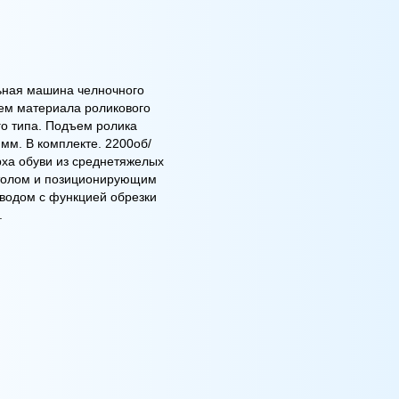
ьная машина челночного
ем материала роликового
го типа. Подъем ролика
 мм. В комплекте. 2200об/
рха обуви из среднетяжелых
столом и позиционирующим
водом c функцией обрезки
.