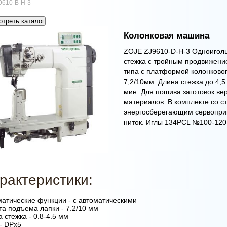
9610-B-H-3
треть каталог
Колонковая машина
ZOJE ZJ9610-D-Н-3 Одноигол
стежка с тройным продвижени
типа с платформой колонково
7,2/10мм. Длина стежка до 4,5
мин. Для пошива заготовок ве
материалов. В комплекте со 
энергосберегающим сервопри
ниток. Иглы 134PCL №100-120
рактеристики:
матические функции - с автоматическими
а подъема лапки - 7.2/10 мм
 стежка - 0.8-4.5 мм
- DPx5