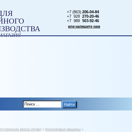
ДЛЯ
+7 (863)
206-04-84
+7 928
270-20-46
ЙНОГО
+7 989
503-92-46
ИЗВОДСТВА
или напишите нам
МАГАЗИН
Ы
Найти
отовление верха обуви)
»
Колонковые машины
»