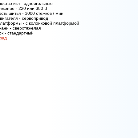
ество игл - одноигольные
яжение - 220 или 380 В
сть шитья - 3000 стежков / мин
вигателя - сервопривод
платформы - с колонковой платформой
кани - сверхтяжелая
ок -
стандартный
зад