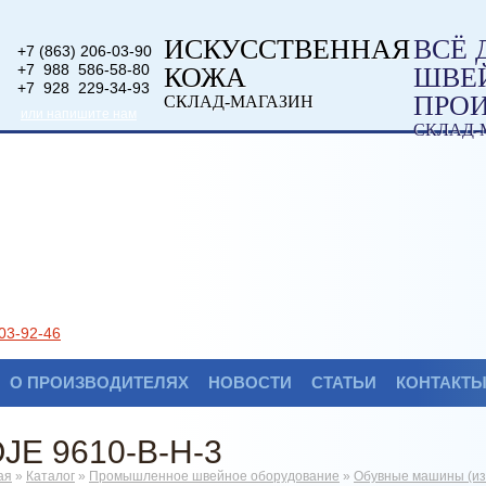
ИСКУССТВЕННАЯ
ВСЁ 
+7 (863) 206-03-90
+7 988 586-58-80
КОЖА
ШВЕ
+7 928 229-34-93
ПРО
СКЛАД-МАГАЗИН
или напишите нам
СКЛАД-
03-92-46
О ПРОИЗВОДИТЕЛЯХ
НОВОСТИ
СТАТЬИ
КОНТАКТ
JE 9610-B-H-3
ая
»
Каталог
»
Промышленное швейное оборудование
»
Обувные машины (изг