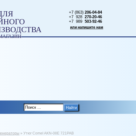
ДЛЯ
+7 (863)
206-04-84
+7 928
270-20-46
ЙНОГО
+7 989
503-92-46
ИЗВОДСТВА
или напишите нам
МАГАЗИН
Ы
Найти
генераторы
»
Утюг Comel AKN-08E 721PAB