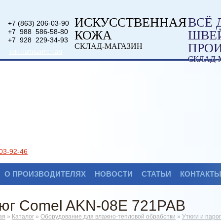
ИСКУССТВЕННАЯ
ВСЁ 
+7 (863) 206-03-90
+7 988 586-58-80
КОЖА
ШВЕ
+7 928 229-34-93
ПРО
СКЛАД-МАГАЗИН
или напишите нам
СКЛАД-
03-92-46
О ПРОИЗВОДИТЕЛЯХ
НОВОСТИ
СТАТЬИ
КОНТАКТ
юг Comel AKN-08E 721PAB
ая
»
Каталог
»
Оборудование для влажно-тепловой обработки
»
Утюги и паро