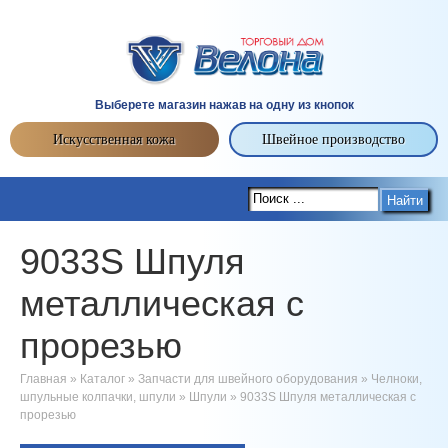
Выберете магазин нажав на одну из кнопок
Искусственная кожа
Швейное производство
Найти
9033S Шпуля
металлическая с
прорезью
Главная
»
Каталог
»
Запчасти для швейного оборудования
»
Челноки,
шпульные колпачки, шпули
»
Шпули
»
9033S Шпуля металлическая с
прорезью