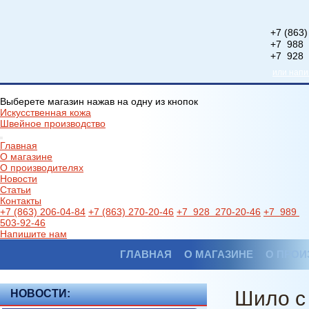
+7 (863)
+7 988 
+7 928 
или нап
Выберете магазин нажав на одну из кнопок
Искусственная кожа
Швейное производство
Главная
О магазине
О производителях
Новости
Статьи
Контакты
+7 (863) 206-04-84
+7 (863) 270-20-46
+7 928 270-20-46
+7 989
503-92-46
Напишите нам
ГЛАВНАЯ
О МАГАЗИНЕ
О ПРОИ
Шило с
НОВОСТИ: